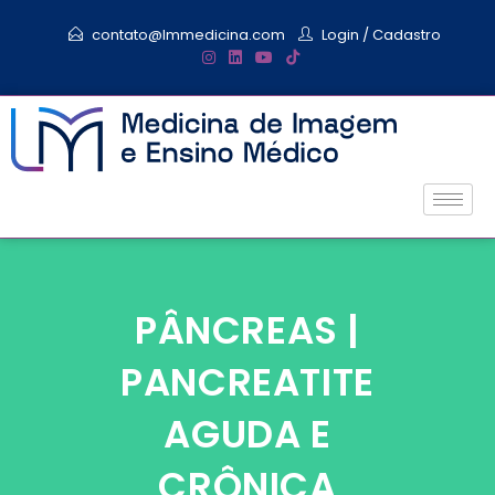
contato@lmmedicina.com
Login
/
Cadastro
PÂNCREAS |
PANCREATITE
AGUDA E
CRÔNICA