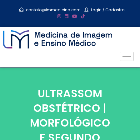
contato@lmmedicina.com
Login
/
Cadastro
ULTRASSOM
OBSTÉTRICO |
MORFOLÓGICO
E SEGUNDO